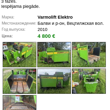
3 fāzes.
Iespējama piegāde.
Varmolift Elektro
Марка:
Балви и р-он, Вецтилжская вол.
Местонахождение:
2010
Год выпуска:
4 800 €
Цена: