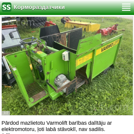
Кормораздатчики
1/7
Pārdod mazlietotu Varmolift barības dalītāju ar
elektromotoru, ļoti labā stāvoklī, nav sadilis.