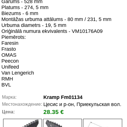
Garums - 528 mm
Platums - 274, 5 mm
Biezums - 6 mm
Montāžas urbuma attālums - 80 mm / 231, 5 mm
Urbuma diametrs - 19, 5 mm
Oriģinālā numura ekvivalents - VM10176A09
Piemērots:
Faresin
Frasto
OMAS
Peecon
Unifeed
Van Lengerich
RMH
BVL
Kramp Fm01134
Марка:
Цесис и р-он, Приекульская вол.
Местонахождение:
28.35 €
Цена: