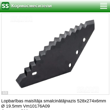
Кормосмесители
1/3
Lopbarības maisītāja smalcinātājnazis 528x274x6mm
Ø 19.5mm Vm10176A09