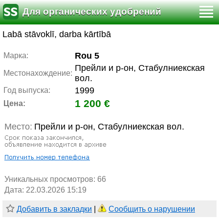
Для органических удобрений
Labā stāvoklī, darba kārtībā
Rou 5
Марка:
Прейли и р-он, Стабулниекская
Местонахождение:
вол.
1999
Год выпуска:
1 200 €
Цена:
Место:
Прейли и р-он, Стабулниекская вол.
Уникальных просмотров:
66
Дата: 22.03.2026 15:19
Добавить в закладки
|
Сообщить о нарушении