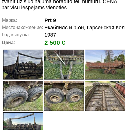
zvanīt uz sludinājumā norādīto tel. numuru. CENA -
par visu iespējams vienoties.
Prt 9
Марка:
Екабпилс и р-он, Гарсенская вол.
Местонахождение:
1987
Год выпуска:
2 500 €
Цена: