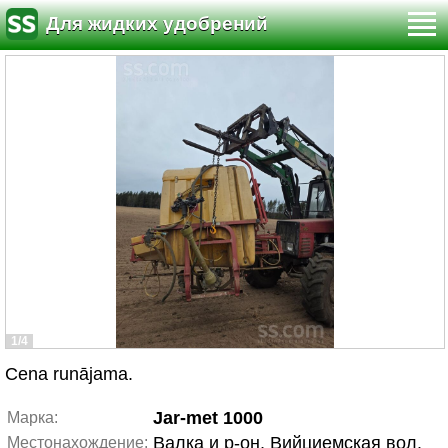
Для жидких удобрений
1/4
Cena runājama.
Jar-met 1000
Марка:
Валка и р-он, Вийциемская вол.
Местонахождение: