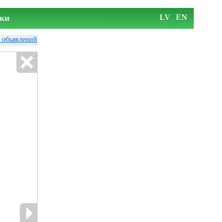
ки
LV
EN
у объявлений