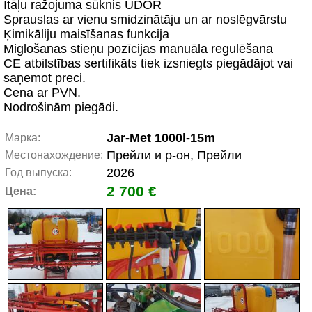
Itāļu ražojuma sūknis UDOR
Sprauslas ar vienu smidzinātāju un ar noslēgvārstu
Ķimikāliju maisīšanas funkcija
Miglošanas stieņu pozīcijas manuāla regulēšana
CE atbilstības sertifikāts tiek izsniegts piegādājot vai
saņemot preci.
Cena ar PVN.
Nodrošinām piegādi.
Jar-Met 1000l-15m
Марка:
Прейли и р-он, Прейли
Местонахождение:
2026
Год выпуска:
2 700 €
Цена: