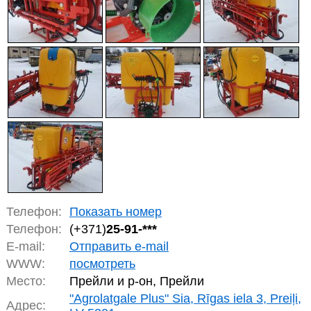
Телефон:
Показать номер
Телефон:
(+371)
25-91-***
E-mail:
Отправить e-mail
WWW:
посмотреть
Место:
Прейли и р-он, Прейли
"Agrolatgale Plus" Sia, Rīgas iela 3, Preiļi,
Адрес: