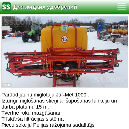
Для жидких удобрений
1/10
Pārdod jaunu miglotāju Jar-Met 1000l.
Izturīgi miglošanas stieņi ar šūpošanās funkciju un
darba platumu 15 m.
Tvertne roku mazgāšanai
Trīskārša filtrācijas sistēma
Piecu sekciju Polijas ražojuma sadalītājs