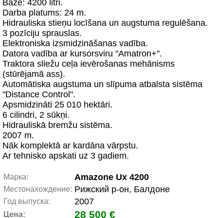
Bāze: 4200 litri.
Darba platums: 24 m.
Hidrauliska stieņu locīšana un augstuma regulēšana.
3 pozīciju sprauslas.
Elektroniska izsmidzināšanas vadība.
Datora vadība ar kursorsviru "Amatron+".
Traktora sliežu ceļa ievērošanas mehānisms
(stūrējamā ass).
Automātiska augstuma un slīpuma atbalsta sistēma
"Distance Control".
Apsmidzināti 25 010 hektāri.
6 cilindri, 2 sūkņi.
Hidrauliskā bremžu sistēma.
2007 m.
Nāk komplektā ar kardāna vārpstu.
Ar tehnisko apskati uz 3 gadiem.
Amazone Ux 4200
Марка:
Рижский р-он, Балдоне
Местонахождение:
2007
Год выпуска:
28 500 €
Цена: