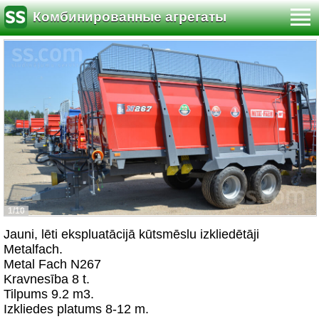
Комбинированные агрегаты
1/10
Jauni, lēti ekspluatācijā kūtsmēslu izkliedētāji
Metalfach.
Metal Fach N267
Kravnesība 8 t.
Tilpums 9.2 m3.
Izkliedes platums 8-12 m.