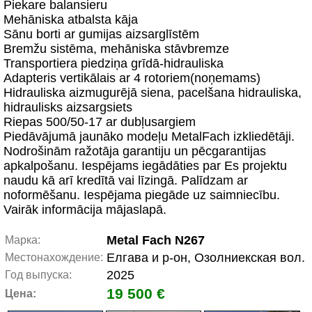
Piekare balansieru
Mehāniska atbalsta kāja
Sānu borti ar gumijas aizsarglīstēm
Bremžu sistēma, mehāniska stāvbremze
Transportiera piedziņa grīdā-hidrauliska
Adapteris vertikālais ar 4 rotoriem(noņemams)
Hidrauliska aizmugurējā siena, pacelšana hidrauliska,
hidraulisks aizsargsiets
Riepas 500/50-17 ar dubļusargiem
Piedāvājumā jaunāko modeļu MetalFach izkliedētāji.
Nodrošinām ražotāja garantiju un pēcgarantijas
apkalpošanu. Iespējams iegādāties par Es projektu
naudu kā arī kredītā vai līzingā. Palīdzam ar
noformēšanu. Iespējama piegāde uz saimniecību.
Vairāk informācija mājaslapā.
Metal Fach N267
Марка:
Елгава и р-он, Озолниекская вол.
Местонахождение:
2025
Год выпуска:
19 500 €
Цена: