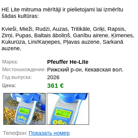
HE Lite mitruma mērītāji ir pielietojami lai izmērītu
šādas kultūras:
Kvieši, Mieži, Rudzi, Auzas, Tritikāle, Griķi, Rapsis,
Zirņi, Pupas, Baltais āboliņš, Ganību airene, Ķimenes,
Kukurūza, Lini/Kaņepes, Pļavas auzene, Sarkanā
auzene,
Pfeuffer He-Lite
Марка:
Рижский р-он, Кекавская вол.
Местонахождение:
2026
Год выпуска:
361 €
Цена:
Телефон:
Показать номер