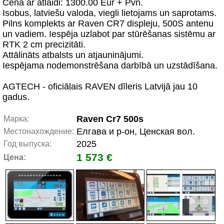
Cena ar atlaidi: 1300.00 Eur + Pvn.
Isobus, latviešu valoda, viegli lietojams un saprotams.
Pilns komplekts ar Raven CR7 displeju, 500S antenu
un vadiem. Iespēja uzlabot par stūrēšanas sistēmu ar
RTK 2 cm precizitāti.
Attālināts atbalsts un atjauninājumi.
Iespējama nodemonstrēšana darbībā un uzstādīšana.
AGTECH - oficiālais RAVEN dīleris Latvijā jau 10
gadus.
Raven Cr7 500s
Марка:
Елгава и р-он, Ценская вол.
Местонахождение:
2025
Год выпуска:
1 573 €
Цена: