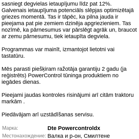
sasniegt degvielas ietaupījumu līdz pat 12%.
Galvenais ietaupījuma potenciāls slēpjas optimizētajā
griezes momentā. Tas ir tāpēc, ka pilna jauda ir
pieejama pat pie zemiem dzinēja apgriezieniem. Tas
nozīmē, ka pārnesumus var pārslēgt agrāk un, braucot
ar zemu pārnesumu, tiek ietaupīta degviela.
Programmas var mainīt, izmantojot lietotni vai
tastatūru.
Mēs parasti piešķiram ražotāja garantiju 2 gadu (ja
reģistrēts) PowerControl tūninga produktiem no
iegādes dienas.
Pieejami jaudas kontroles risinājumi arī citām traktoru
markām .
Piedāvājam arī uzstādīšanas servisu.
Dte Powercontroldx
Марка:
Валка и р-он, Смилтене
Местонахождение: