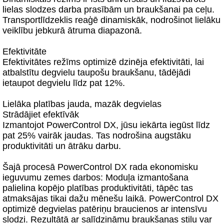
lielas slodzes darba prasībām un braukšanai pa ceļu.
Transportlīdzeklis reaģē dinamiskāk, nodrošinot lielāku
veiklību jebkurā ātruma diapazonā.
Efektivitāte
Efektivitātes režīms optimizē dzinēja efektivitāti, lai
atbalstītu degvielu taupošu braukšanu, tādējādi
ietaupot degvielu līdz pat 12%.
Lielāka platības jauda, mazāk degvielas
Strādājiet efektīvāk
Izmantojot PowerControl DX, jūsu iekārta iegūst līdz
pat 25% vairāk jaudas. Tas nodrošina augstāku
produktivitāti un ātrāku darbu.
Šajā procesā PowerControl DX rada ekonomisku
ieguvumu zemes darbos: Moduļa izmantošana
palielina kopējo platības produktivitāti, tāpēc tas
atmaksājas tikai dažu mēnešu laikā. PowerControl DX
optimizē degvielas patēriņu braucienos ar intensīvu
slodzi. Rezultātā ar salīdzināmu braukšanas stilu var