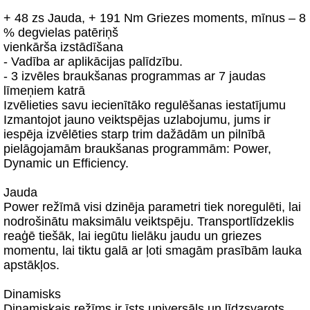
+ 48 zs Jauda, + 191 Nm Griezes moments, mīnus – 8
% degvielas patēriņš
vienkārša izstādīšana
- Vadība ar aplikācijas palīdzību.
- 3 izvēles braukšanas programmas ar 7 jaudas
līmeņiem katrā
Izvēlieties savu iecienītāko regulēšanas iestatījumu
Izmantojot jauno veiktspējas uzlabojumu, jums ir
iespēja izvēlēties starp trim dažādām un pilnībā
pielāgojamām braukšanas programmām: Power,
Dynamic un Efficiency.
Jauda
Power režīmā visi dzinēja parametri tiek noregulēti, lai
nodrošinātu maksimālu veiktspēju. Transportlīdzeklis
reaģē tiešāk, lai iegūtu lielāku jaudu un griezes
momentu, lai tiktu galā ar ļoti smagām prasībām lauka
apstākļos.
Dinamisks
Dinamiskais režīms ir īsts universāls un līdzsvarots