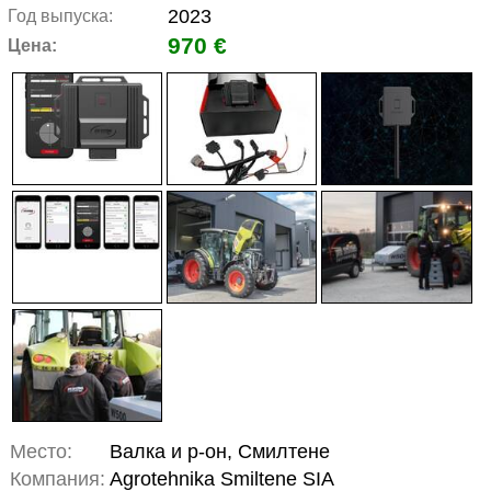
2023
Год выпуска:
970 €
Цена:
Место:
Валка и р-он, Смилтене
Компания:
Agrotehnika Smiltene SIA