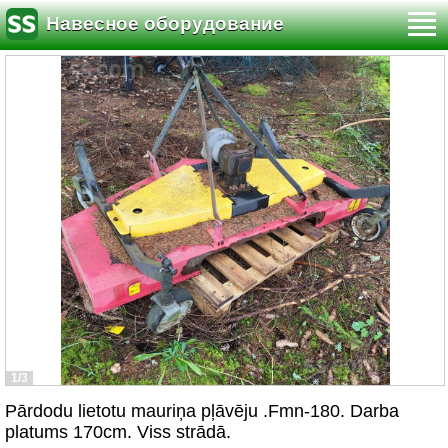
Навесное оборудование
1/3
Pārdodu lietotu mauriņa pļāvēju .Fmn-180. Darba
platums 170cm. Viss strādā.