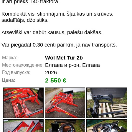
Ir arī priekš T40 traktora.
Komplektā visi stiprinājumi, šļaukas un skrūves,
sadalītājs, džoistiks.
Atsevišķi var dabūt kausus, palešu dakšas.
Var piegādāt 0.30 centi par km, ja nav transports.
Wol Met Tur 2b
Марка:
Елгава и р-он, Елгава
Местонахождение:
2026
Год выпуска:
2 550 €
Цена: