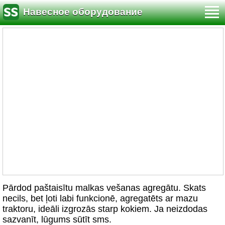
Навесное оборудование
Pārdod paštaisītu malkas vešanas agregātu. Skats
necils, bet ļoti labi funkcionē, agregatēts ar mazu
traktoru, ideāli izgrozās starp kokiem. Ja neizdodas
sazvanīt, lūgums sūtīt sms.