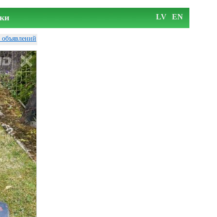
ки
LV
EN
у объявлений