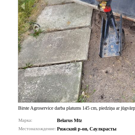
Birste Agroservice darba platums 145 cm, piedziņa ar jūgvārp
Марка:
Belarus Mtz
Местонахождение:
Рижский р-он, Саулкрасты