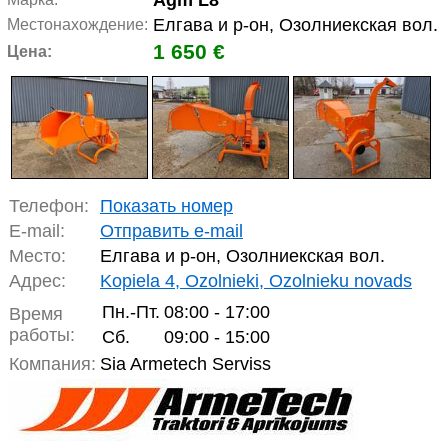
Agm L8
Елгава и р-он, Озолниекская вол.
Местонахождение:
1 650 €
Цена:
Телефон:
Показать номер
E-mail:
Отправить e-mail
Место:
Елгава и р-он, Озолниекская вол.
Адрес:
Kopiela 4, Ozolnieki, Ozolnieku novads
Пн.-Пт.
08:00 - 17:00
Время
работы:
Сб.
09:00 - 15:00
Компания:
Sia Armetech Serviss