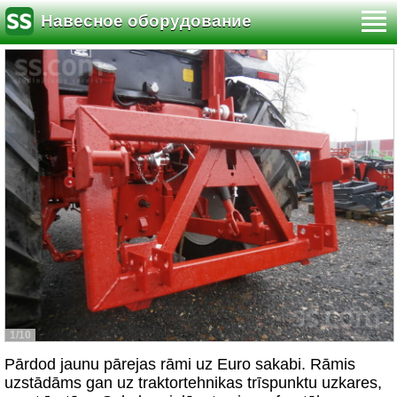
Навесное оборудование
1/10
Pārdod jaunu pārejas rāmi uz Euro sakabi. Rāmis
uzstādāms gan uz traktortehnikas trīspunktu uzkares,