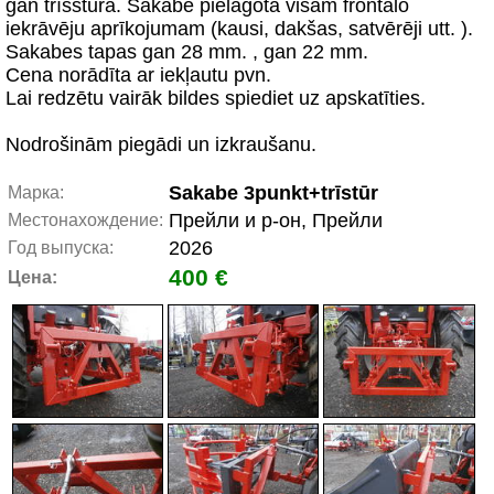
gan trīsstūra. Sakabe pielāgota visam frontālo
iekrāvēju aprīkojumam (kausi, dakšas, satvērēji utt. ).
Sakabes tapas gan 28 mm. , gan 22 mm.
Cena norādīta ar iekļautu pvn.
Lai redzētu vairāk bildes spiediet uz apskatīties.
Nodrošinām piegādi un izkraušanu.
Sakabe 3punkt+trīstūr
Марка:
Прейли и р-он, Прейли
Местонахождение:
2026
Год выпуска:
400 €
Цена: