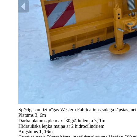
Spēcīgas un izturīgas Western Fabrications sniega lāpstas, n
Platums 3, 6m
Darba platums pie max. 30grādu leņķa 3, 1m
Hidrauliska leņķa maiņa ar 2 hidrocilindriem
Augstums 1, 16m