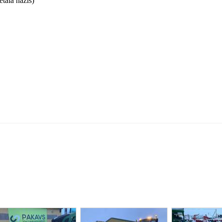
tāla nazis)