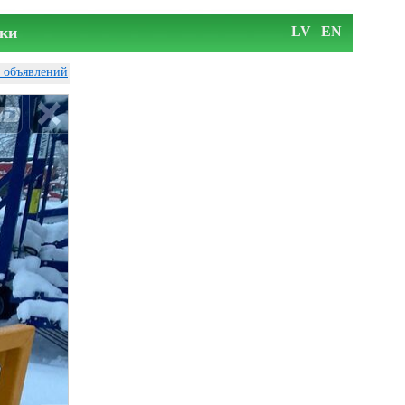
ки
LV
EN
у объявлений