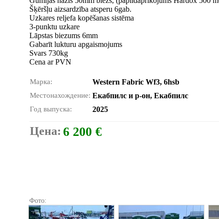
Gumijas nazis 50mm biezs, (papildaprīkojums Hardox 500 me
Šķēršļu aizsardzība atsperu 6gab.
Uzkares reljefa kopēšanas sistēma
3-punktu uzkare
Lāpstas biezums 6mm
Gabarīt lukturu apgaismojums
Svars 730kg
Cena ar PVN
Марка:
Western Fabric Wf3, 6hsb
Местонахождение:
Екабпилс и р-он, Екабпилс
Год выпуска:
2025
Цена:
6 200 €
Фото: