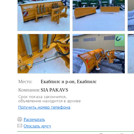
Место:
Екабпилс и р-он, Екабпилс
Компания:
SIA PAKAVS
Распечатать
Отослать другу