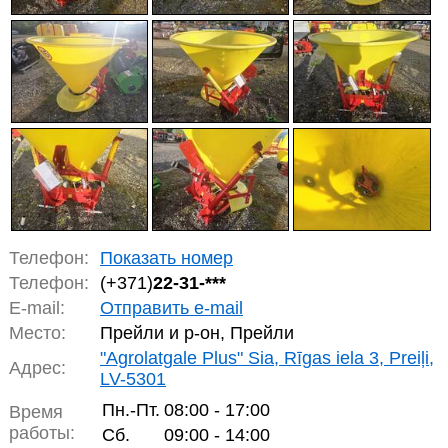
Телефон:
Показать номер
Телефон:
(+371)
22-31-***
E-mail:
Отправить e-mail
Место:
Прейли и р-он, Прейли
"Agrolatgale Plus" Sia, Rīgas iela 3, Preiļi,
Адрес:
LV-5301
Пн.-Пт.
08:00 - 17:00
Время
работы:
Сб.
09:00 - 14:00