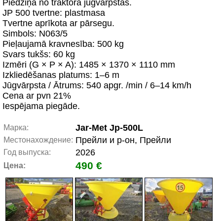
Piedziņa no traktora jūgvārpstas.
JP 500 tvertne: plastmasa
Tvertne aprīkota ar pārsegu.
Simbols: N063/5
Pieļaujamā kravnesība: 500 kg
Svars tukšs: 60 kg
Izmēri (G × P × A): 1485 × 1370 × 1110 mm
Izkliedēšanas platums: 1–6 m
Jūgvārpsta / Ātrums: 540 apgr. /min / 6–14 km/h
Cena ar pvn 21%
Iespējama piegāde.
Jar-Met Jp-500L
Марка:
Прейли и р-он, Прейли
Местонахождение:
2026
Год выпуска:
490 €
Цена: