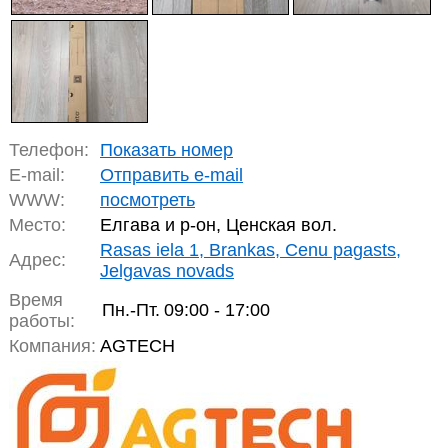
Телефон:
Показать номер
E-mail:
Отправить e-mail
WWW:
посмотреть
Место:
Елгава и р-он, Ценская вол.
Rasas iela 1, Brankas, Cenu pagasts,
Адрес:
Jelgavas novads
Время
Пн.-Пт.
09:00 - 17:00
работы:
Компания:
AGTECH