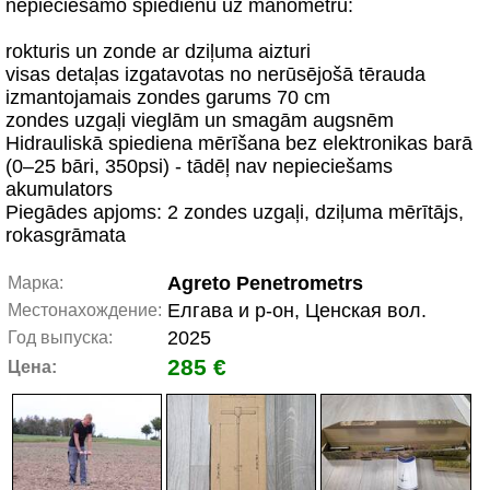
nepieciešamo spiedienu uz manometru:
rokturis un zonde ar dziļuma aizturi
visas detaļas izgatavotas no nerūsējošā tērauda
izmantojamais zondes garums 70 cm
zondes uzgaļi vieglām un smagām augsnēm
Hidrauliskā spiediena mērīšana bez elektronikas barā
(0–25 bāri, 350psi) - tādēļ nav nepieciešams
akumulators
Piegādes apjoms: 2 zondes uzgaļi, dziļuma mērītājs,
rokasgrāmata
Agreto Penetrometrs
Марка:
Елгава и р-он, Ценская вол.
Местонахождение:
2025
Год выпуска:
285 €
Цена: