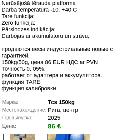
Nerūsējošā tērauda platforma
Darba temperatūra -10. +40 C
Tare funkcija;
Zero funkcija;
Pārslodzes indikācija;
Darbojas ar akumulātoru un strāvu;
продаются весы индустриальные новые с
гарантией.
150kg/50g, цена 86 EUR НДС ar PVN
Точность 0, 05%.
работает от адаптера и аккумулятора.
функция TARE
функция калибровки
Tcs 150kg
Марка:
Рига, центр
Местонахождение:
2025
Год выпуска:
86 €
Цена: