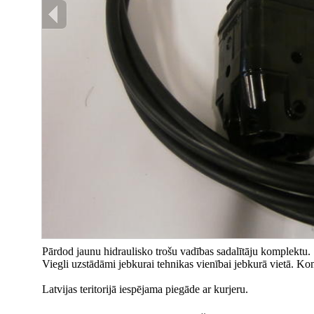
Pārdod jaunu hidraulisko trošu vadības sadalītāju komplektu.
Viegli uzstādāmi jebkurai tehnikas vienībai jebkurā vietā. Komp
Latvijas teritorijā iespējama piegāde ar kurjeru.