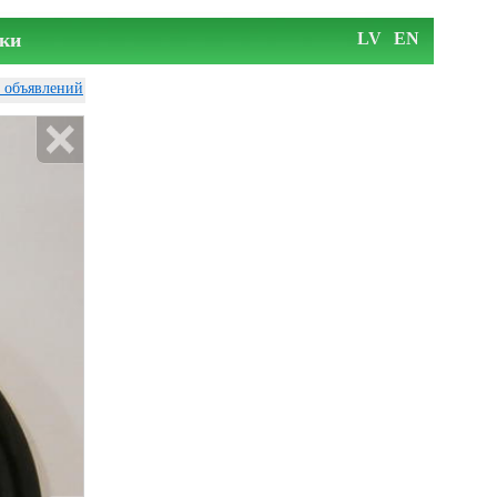
ки
LV
EN
у объявлений