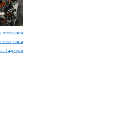
им телефоном
им телефоном
mail адресом