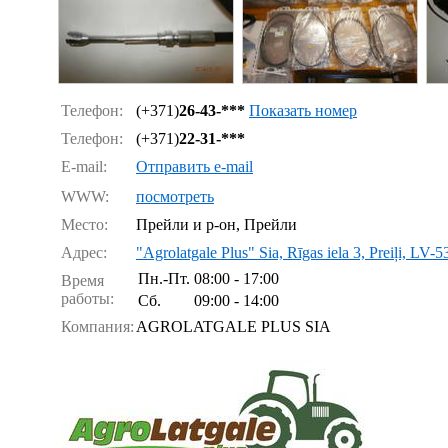
Телефон:
(+371)
26-43-***
Показать номер
Телефон:
(+371)
22-31-***
E-mail:
Отправить e-mail
WWW:
посмотреть
Место:
Прейли и р-он, Прейли
Адрес:
"Agrolatgale Plus" Sia, Rīgas iela 3, Preiļi, LV-
Пн.-Пт.
08:00 - 17:00
Время
работы:
Сб.
09:00 - 14:00
Компания:
AGROLATGALE PLUS SIA