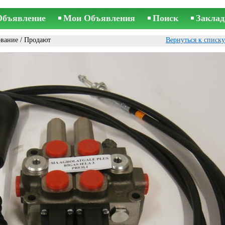
Объявление
Мои Объявления
Поиск
Заклад
ование
/ Продают
Вернуться к списк