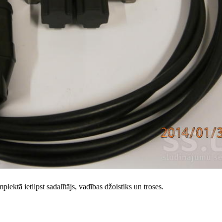
lektā ietilpst sadalītājs, vadības džoistiks un troses.