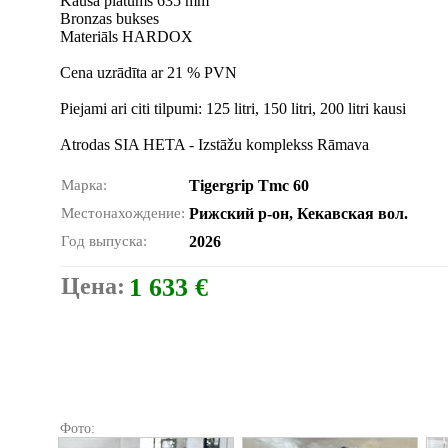
Kausa platums 635 mm
Bronzas bukses
Materiāls HARDOX
Cena uzrādīta ar 21 % PVN
Piejami ari citi tilpumi: 125 litri, 150 litri, 200 litri kausi
Atrodas SIA HETA - Izstāžu komplekss Rāmava
Марка:
Tigergrip Tmc 60
Местонахождение:
Рижский р-он, Кекавская вол.
Год выпуска:
2026
Цена:
1 633 €
Фото: