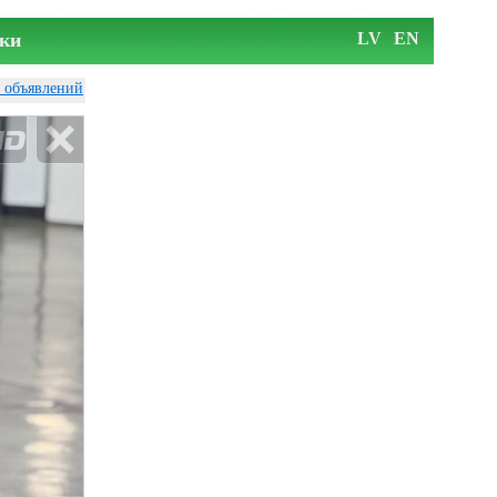
ки
LV
EN
у объявлений