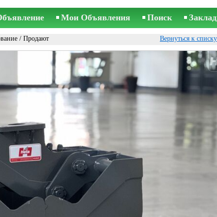
Объявление
Мои Объявления
Поиск
Заклад
ование
/ Продают
Вернуться к списк