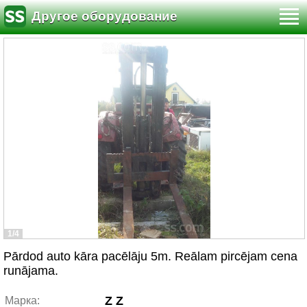
Другое оборудование
1/4
Pārdod auto kāra pacēlāju 5m. Reālam pircējam cena
runājama.
Z Z
Марка: