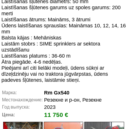
Laistīšanas šļūtenes diametrs: 50 mm
Laistīšanas šļūtenes garums uz spoles garums: 200
merti
Laistīšanas ātrums: Maināms, 3 ātrumi
Ūdens laistīšanas sprauslas: Maināmas 10, 12, 14, 16
mm
Balsta kājas : Mehāniskas
Laistām stobrs : SIME sprinklers ar sektora
uzstādīšanu
Laistīšanas platums : 36-60 m
Ātra piegāde. 4-6 nedēļas.
Pieējami arī citi lielāki modeļi, ūdens sūkņi ar
dīzeļdzinēju vai no traktora jūgvārpstas, ūdens
padeves šļūtenes, laistāmie stieņi.
Rm Gx540
Марка:
Резекне и р-он, Резекне
Местонахождение:
2023
Год выпуска:
11 750 €
Цена: