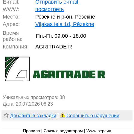
E-mail:
Отправить e-mail
WWW:
посмотреть
Место:
Резекне и р-он, Резекне
Адрес:
Viļakas iela 1d, Rēzekne
Время
Пн.-Пт.
09:00 - 18:00
работы:
Компания:
AGRITRADE R
Уникальных просмотров:
38
Дата: 20.07.2026 08:23
Добавить в закладки
|
Сообщить о нарушении
Правила
|
Связь с редактором
|
Www версия