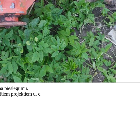
na pieslēgumu.
tiem projektiem u. c.