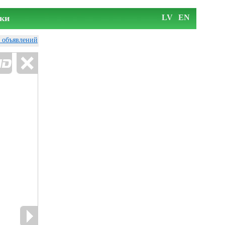
ки
LV
EN
у объявлений