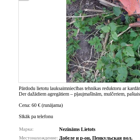
Pārdodu lietotu lauksaimniecības tehnikas reduktoru ar kardā
Der dažādiem agregātiem – pļaujmašīnām, mulčeriem, paštaisī
Cena: 60 € (runājama)
Sīkāk pa telefonu
Марка:
Nezināms Lietots
Местонахождение:
Добеле и р-он, Пенкульская вол.