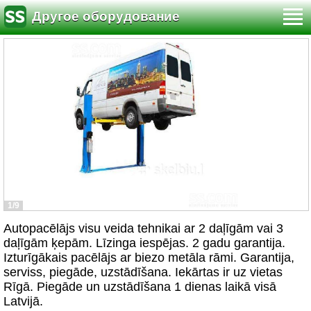
Другое оборудование
1/9
Autopacēlājs visu veida tehnikai ar 2 daļīgām vai 3
daļīgām ķepām. Līzinga iespējas. 2 gadu garantija.
Izturīgākais pacēlājs ar biezo metāla rāmi. Garantija,
serviss, piegāde, uzstādīšana. Iekārtas ir uz vietas
Rīgā. Piegāde un uzstādīšana 1 dienas laikā visā
Latvijā.