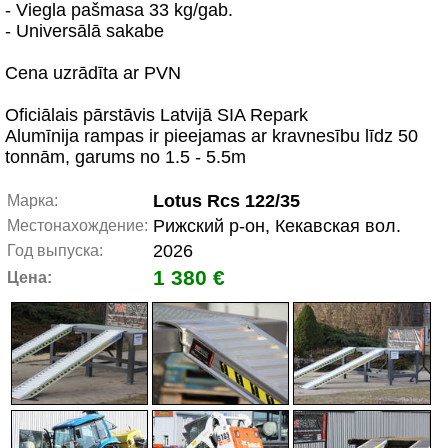
- Viegla pašmasa 33 kg/gab.
- Universālā sakabe
Cena uzrādīta ar PVN
Oficiālais pārstāvis Latvijā SIA Repark
Alumīnija rampas ir pieejamas ar kravnesību līdz 50
tonnām, garums no 1.5 - 5.5m
Lotus Rcs 122/35
Марка:
Рижский р-он, Кекавская вол.
Местонахождение:
2026
Год выпуска:
1 380 €
Цена: