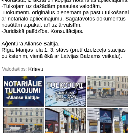
-Noraksta, izraksta un kopijas notariālas aplieciājums.
-Tulkojam uz dažādām pasaules valodām.
-Dokumentu originālus pieņemam pa pastu tulkošanai
ar notariālo apliecinājumu. Sagatavotos dokumentus
nosūtām atpakaļ, arī uz ārvalstīm.
-Juridiskā palīdzība. Konsultācijas.
Aģentūra Alianse Baltija.
Rīga, Marijas iela 1, 3. stāvs (pretī dzelzceļa stacijas
pulkstenim, vienā ēkā ar Latvijas Balzams veikalu).
Krievu
Valoda/tips: