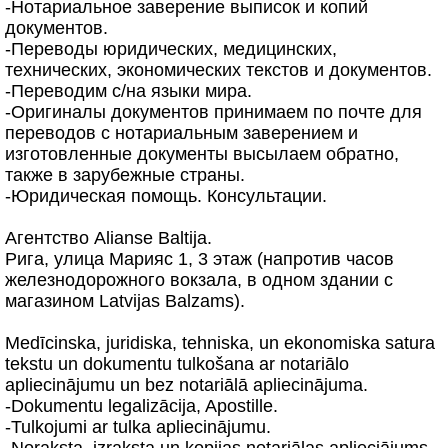
-Нотариальное заверение выписок и копий
документов.
-Переводы юридических, медицинских,
технических, экономических текстов и документов.
-Переводим с/на языки мира.
-Оригиналы документов принимаем по почте для
переводов с нотариальным заверением и
изготовленные документы высылаем обратно,
также в зарубежные страны.
-Юридическая помощь. Консультации.
Агентство Alianse Baltija.
Рига, улица Марияс 1, 3 этаж (напротив часов
железнодорожного вокзала, в одном здании с
магазином Latvijas Balzams).
Medīcinska, juridiska, tehniska, un ekonomiska satura
tekstu un dokumentu tulkošana ar notariālo
apliecinājumu un bez notariālā apliecinājuma.
-Dokumentu legalizācija, Apostille.
-Tulkojumi ar tulka apliecinājumu.