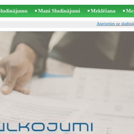
 Sludinājumu
Mani Sludinājumi
Meklēšana
Me
Atgriezties uz sludin