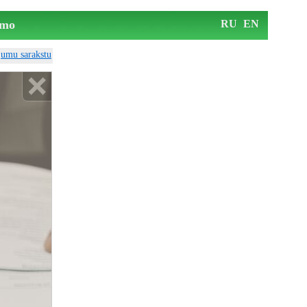
mo
RU
EN
ājumu sarakstu