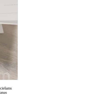
ieciešams
šanas