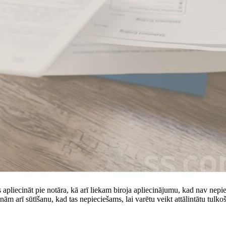
s apliecināt pie notāra, kā arī liekam biroja apliecinājumu, kad nav nep
ām arī sūtīšanu, kad tas nepieciešams, lai varētu veikt attālintātu tulko