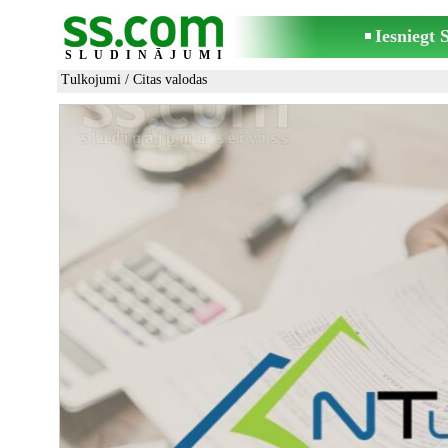
Iesniegt
SLUDINĀJUMI
Tulkojumi
/
Citas valodas