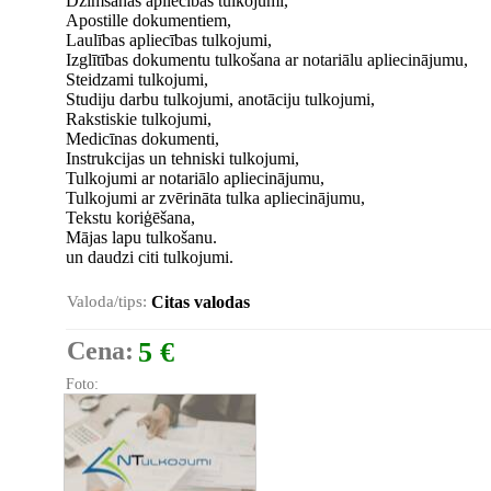
Dzimšanas apliecības tulkojumi,
Apostille dokumentiem,
Laulības apliecības tulkojumi,
Izglītības dokumentu tulkošana ar notariālu apliecinājumu,
Steidzami tulkojumi,
Studiju darbu tulkojumi, anotāciju tulkojumi,
Rakstiskie tulkojumi,
Medicīnas dokumenti,
Instrukcijas un tehniski tulkojumi,
Tulkojumi ar notariālo apliecinājumu,
Tulkojumi ar zvērināta tulka apliecinājumu,
Tekstu koriģēšana,
Mājas lapu tulkošanu.
un daudzi citi tulkojumi.
Valoda/tips:
Citas valodas
Cena:
5 €
Foto: