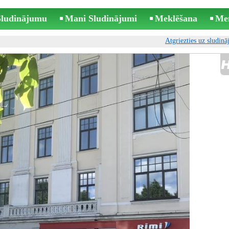
 Sludinājumu
Mani Sludinājumi
Meklēšana
Me
Atgriezties uz sludin