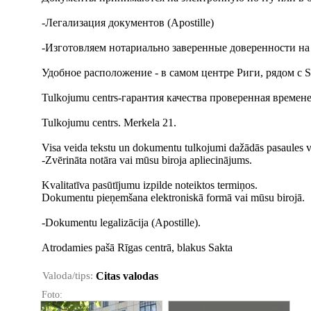
-Легализация документов (Apostille)
-Изготовляем нотариально заверенные доверенности на 
Удобное расположение - в самом центре Риги, рядом с S
Tulkojumu centrs-гарантия качества проверенная времен
Tulkojumu centrs. Merkela 21.
Visa veida tekstu un dokumentu tulkojumi dažādās pasaules v
-Zvērināta notāra vai mūsu biroja apliecinājums.
Kvalitatīva pasūtījumu izpilde noteiktos termiņos.
Dokumentu pieņemšana elektroniskā formā vai mūsu birojā.
-Dokumentu legalizācija (Apostille).
Atrodamies pašā Rīgas centrā, blakus Sakta
Valoda/tips:
Citas valodas
Foto: