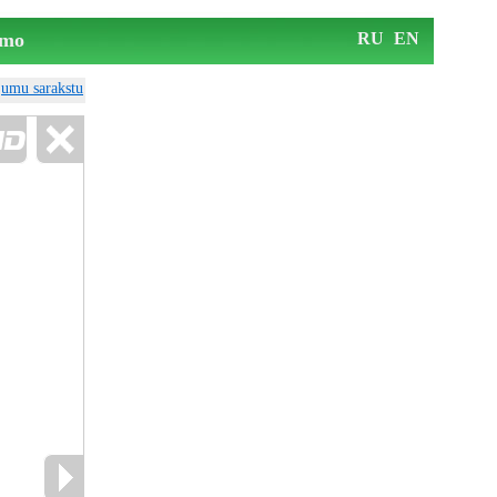
mo
RU
EN
ājumu sarakstu