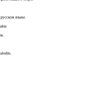
русском языке.
akta
ем.
alodās.