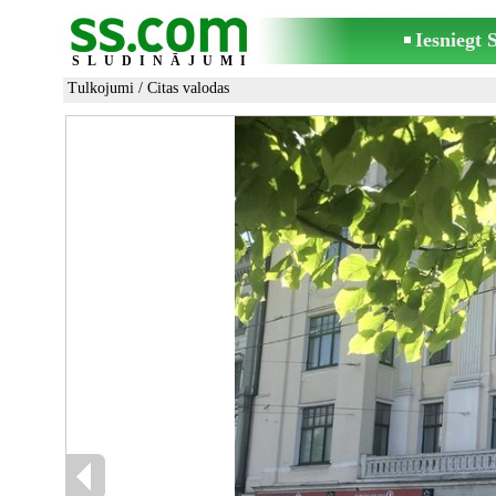
Iesniegt
SLUDINĀJUMI
Tulkojumi
/
Citas valodas