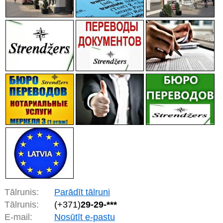
Tālrunis:
Parādīt tālruni
Tālrunis:
(+371)
29-29-***
E-mail:
Nosūtīt e-pastu