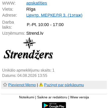
WWW:
apskatīties
Vieta:
Rīga
Adrese:
Центр. МЕРКЕЛЯ 3. (1этаж)
Darba
P.-Pt.
10:00 - 17:00
laiks:
Uzņēmums:
Strend.lv
Unikālo apmeklējumu skaits:
1
Datums: 04.08.2026 13:55
Pievienot Memo
|
Paziņot par pārkāpumu
Noteikumi
|
Saikne ar redaktoru
|
Www versija