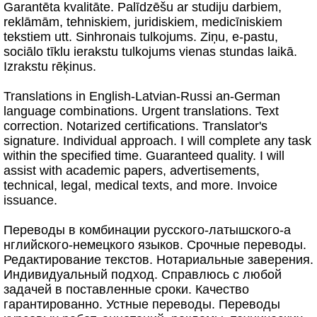
Garantēta kvalitāte. Palīdzēšu ar studiju darbiem,
reklāmām, tehniskiem, juridiskiem, medicīniskiem
tekstiem utt. Sinhronais tulkojums. Ziņu, e-pastu,
sociālo tīklu ierakstu tulkojums vienas stundas laikā.
Izrakstu rēķinus.
Translations in English-Latvian-Russi an-German
language combinations. Urgent translations. Text
correction. Notarized certifications. Translator's
signature. Individual approach. I will complete any task
within the specified time. Guaranteed quality. I will
assist with academic papers, advertisements,
technical, legal, medical texts, and more. Invoice
issuance.
Переводы в комбинации русского-латышского-а
нглийского-немецкого языков. Срочные переводы.
Редактирование текстов. Нотариальные заверения.
Индивидуальный подход. Справлюсь с любой
задачей в поставленные сроки. Качество
гарантированно. Устные переводы. Переводы