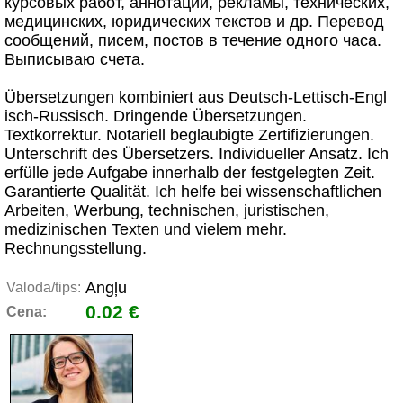
курсовых работ, аннотаций, рекламы, технических,
медицинских, юридических текстов и др. Перевод
сообщений, писем, постов в течение одного часа.
Выписываю счета.
Übersetzungen kombiniert aus Deutsch-Lettisch-Engl
isch-Russisch. Dringende Übersetzungen.
Textkorrektur. Notariell beglaubigte Zertifizierungen.
Unterschrift des Übersetzers. Individueller Ansatz. Ich
erfülle jede Aufgabe innerhalb der festgelegten Zeit.
Garantierte Qualität. Ich helfe bei wissenschaftlichen
Arbeiten, Werbung, technischen, juristischen,
medizinischen Texten und vielem mehr.
Rechnungsstellung.
Angļu
Valoda/tips:
0.02 €
Cena: