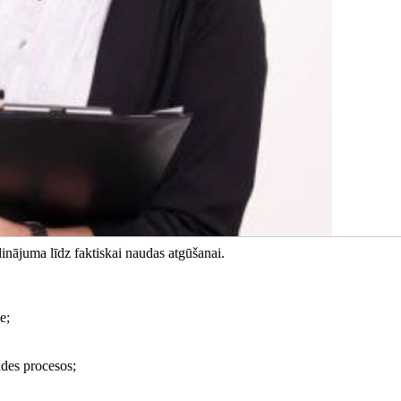
dinājuma līdz faktiskai naudas atgūšanai.
e;
ildes procesos;