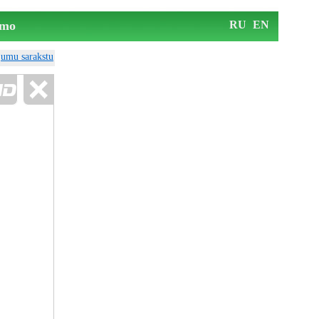
mo
RU
EN
ājumu sarakstu