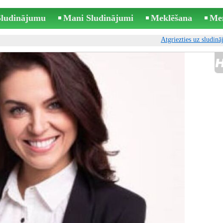
 Sludinājumu
Mani Sludinājumi
Meklēšana
Me
Atgriezties uz sludin