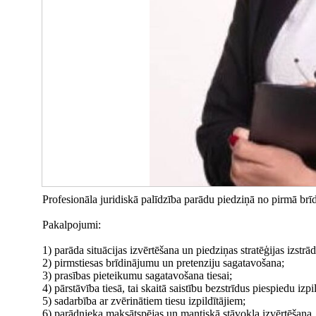
Profesionāla juridiskā palīdzība parādu piedziņā no pirmā brī
Pakalpojumi:
1) parāda situācijas izvērtēšana un piedziņas stratēģijas izstrād
2) pirmstiesas brīdinājumu un pretenziju sagatavošana;
3) prasības pieteikumu sagatavošana tiesai;
4) pārstāvība tiesā, tai skaitā saistību bezstrīdus piespiedu izp
5) sadarbība ar zvērinātiem tiesu izpildītājiem;
6) parādnieka maksātspējas un mantiskā stāvokļa izvērtēšana.