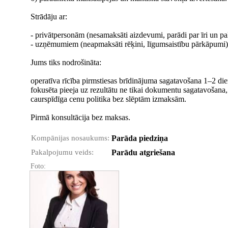
Strādāju ar:
- privātpersonām (nesamaksāti aizdevumi, parādi par īri un p
- uzņēmumiem (neapmaksāti rēķini, līgumsaistību pārkāpumi)
Jums tiks nodrošināta:
operatīva rīcība pirmstiesas brīdinājuma sagatavošana 1–2 die
fokusēta pieeja uz rezultātu ne tikai dokumentu sagatavošana, 
caurspīdīga cenu politika bez slēptām izmaksām.
Pirmā konsultācija bez maksas.
Kompānijas nosaukums:
Parāda piedziņa
Pakalpojumu veids:
Parādu atgriešana
Foto: