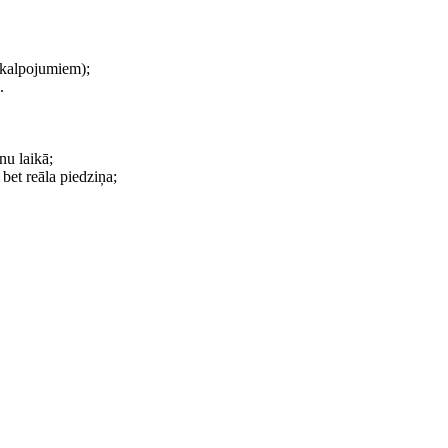
akalpojumiem);
.
nu laikā;
bet reāla piedziņa;