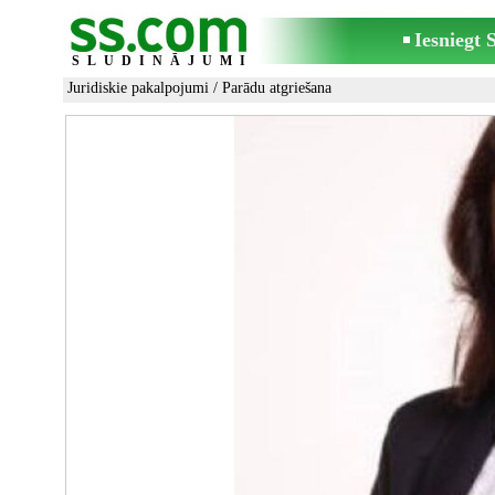
Iesniegt
SLUDINĀJUMI
Juridiskie pakalpojumi
/
Parādu atgriešana