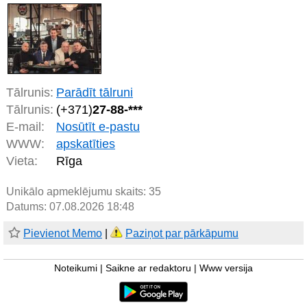
Tālrunis:
Parādīt tālruni
Tālrunis:
(+371)
27-88-***
E-mail:
Nosūtīt e-pastu
WWW:
apskatīties
Vieta:
Rīga
Unikālo apmeklējumu skaits:
35
Datums: 07.08.2026 18:48
Pievienot Memo
|
Paziņot par pārkāpumu
Noteikumi
|
Saikne ar redaktoru
|
Www versija