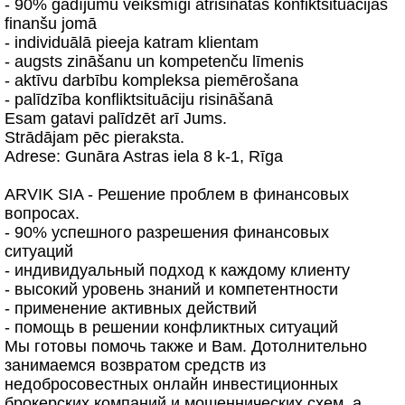
- 90% gadījumu veiksmīgi atrisinatās konfiktsituācijas
finanšu jomā
- individuālā pieeja katram klientam
- augsts zināšanu un kompetenču līmenis
- aktīvu darbību kompleksa piemērošana
- palīdzība konfliktsituāciju risināšanā
Esam gatavi palīdzēt arī Jums.
Strādājam pēc pieraksta.
Adrese: Gunāra Astras iela 8 k-1, Rīga
ARVIK SIA - Решение проблем в финансовых
вопросах.
- 90% успешного разрешения финансовых
ситуаций
- индивидуальный подход к каждому клиенту
- высокий уровень знаний и компетентности
- применение активных действий
- помощь в решении конфликтных ситуаций
Мы готовы помочь также и Вам. Дотолнительно
занимаемся возвратом средств из
недобросовестных онлайн инвестиционных
брокерских компаний и мошеннических схем, а