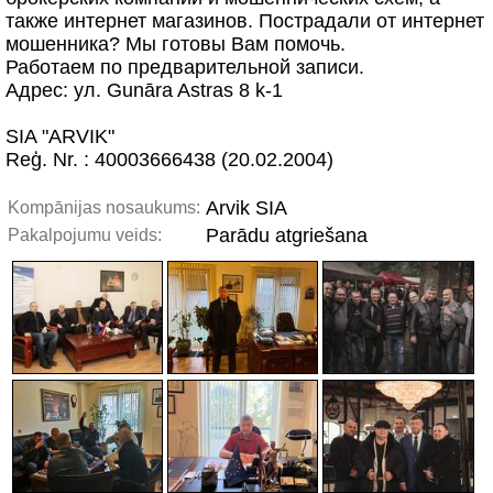
также интернет магазинов. Пострадали от интернет
мошенника? Мы готовы Вам помочь.
Работаем по предварительной записи.
Адрес: ул. Gunāra Astras 8 k-1
SIA "ARVIK"
Reģ. Nr. : 40003666438 (20.02.2004)
Arvik SIA
Kompānijas nosaukums:
Parādu atgriešana
Pakalpojumu veids: