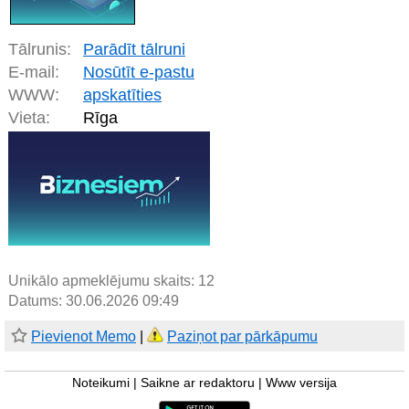
Tālrunis:
Parādīt tālruni
E-mail:
Nosūtīt e-pastu
WWW:
apskatīties
Vieta:
Rīga
Unikālo apmeklējumu skaits:
12
Datums: 30.06.2026 09:49
Pievienot Memo
|
Paziņot par pārkāpumu
Noteikumi
|
Saikne ar redaktoru
|
Www versija