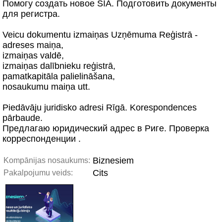
Помогу создать новое SIA. Подготовить документы
для регистра.
Veicu dokumentu izmaiņas Uzņēmuma Reģistrā -
adreses maiņa,
izmaiņas valdē,
izmaiņas dalībnieku reģistrā,
pamatkapitāla palielināšana,
nosaukumu maiņa utt.
Piedāvāju juridisko adresi Rīgā. Korespondences
pārbaude.
Предлагаю юридический адрес в Риге. Проверка
корреспонденции .
Biznesiem
Kompānijas nosaukums:
Cits
Pakalpojumu veids: