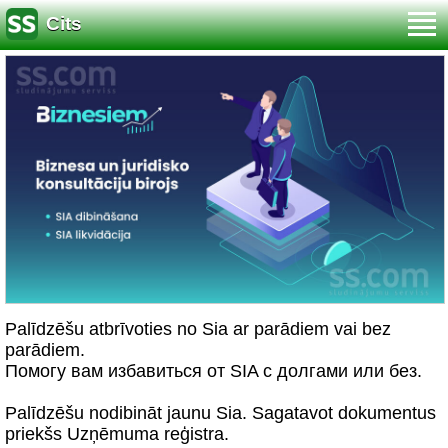
Cits
Palīdzēšu atbrīvoties no Sia ar parādiem vai bez
parādiem.
Помогу вам избавиться от SIA с долгами или без.
Palīdzēšu nodibināt jaunu Sia. Sagatavot dokumentus
priekšs Uzņēmuma reģistra.