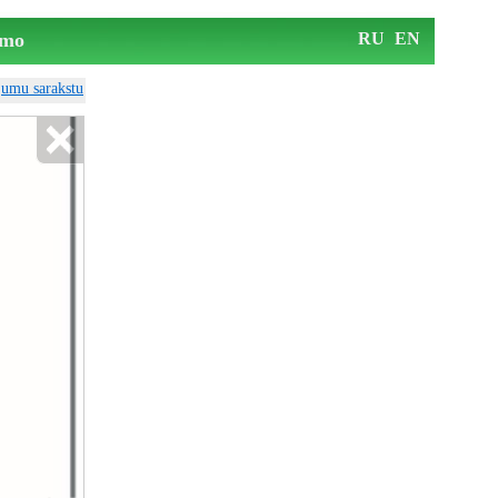
mo
RU
EN
ājumu sarakstu