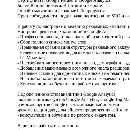
Сертификаты Google Partner и Google Analytics.
Более 30 ниш бизнеса. В Латвии и Европе
Онлайн магазины и сложные b2b продукты.
При необходимости, подключаю партнёров по SEO и со
В работу по настройке и ведению рекламных кампаний 
Настройка рекламных кампаний в Google Ads
- Профессиональная, тонкая настройка контекстной рек
- Сбор полного списка минус слов;
- Правильная организация структуры рекламного аккаун
- Релевантное объявления для каждого ключевого слова
- UTM-метки;
- Настройка точного таргетинга по гео, демографии, ау
- Добавление максимально возможного числа расширен
- Целевые ссылки для однотипных ключей на тематиче
- Настройки кампании в соответствии с желаемой страт
- Консультация и обучение по работе с аккаунтом.
Подключение систем аналитики Google Analytics
-активизация аккаунтов Google Analytics, Google Tag Mana
-связь аккаунтов Google с рекламными кабинетами
-рекомендации для дальнейшего продвижения сайта по
- консультация и обучение по работе с аккаунтом.
Варианты работы и стоимость: