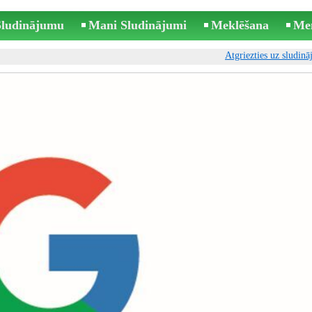
 Sludinājumu
Mani Sludinājumi
Meklēšana
Me
Atgriezties uz sludin