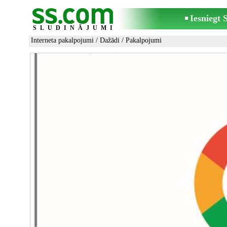
Iesniegt
SLUDINĀJUMI
Interneta pakalpojumi
/
Dažādi
/ Pakalpojumi