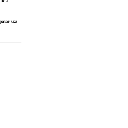
нной
 разбивка