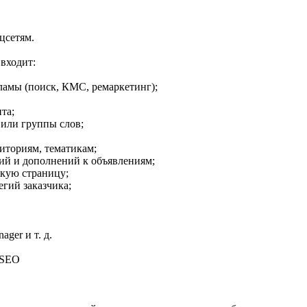
цсетям.
входит:
ламы (поиск, КМС, ремаркетинг);
та;
 или группы слов;
диториям, тематикам;
ий и дополнений к объявлениям;
скую страницу;
егий заказчика;
ger и т. д.
 SEO