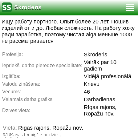
Skroderis
Ищу работу портного. Опыт более 20 лет. Пошив
изделий от и до. Любая сложность. На работу хожу
ради заработка, поэтому чистая alga меньше 1000
не рассматривается
Skroderis
Profesija:
Vairāk par 10
Iepriekš. darba pieredze specialitātē:
gadiem
Vidējā-profesionālā
Izglītība:
Krievu
Valodu zināšana:
46
Vecums:
Darbadienas
Vēlamais darba grafiks:
Rīgas rajons,
Dzīves vieta:
Ropažu nov.
Vieta:
Rīgas rajons, Ropažu nov.