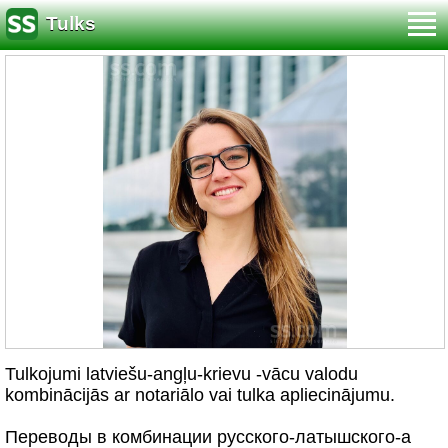
Tulks
Tulkojumi latviešu-angļu-krievu -vācu valodu
kombinācijās ar notariālo vai tulka apliecinājumu.
Переводы в комбинации русского-латышского-а