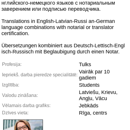
нглийского-немецкого языков с нотариальным
заверением или подписью переводчика.
Translations in English-Latvian-Russi an-German
language combinations with notarial or translator
certification.
Übersetzungen kombiniert aus Deutsch-Lettisch-Engl
isch-Russisch mit Beglaubigung durch einen Notar.
Tulks
Profesija:
Vairāk par 10
Iepriekš. darba pieredze specialitātē:
gadiem
Students
Izglītība:
Latviešu, Krievu,
Valodu zināšana:
Angļu, Vācu
Jebkāds
Vēlamais darba grafiks:
Rīga, centrs
Dzīves vieta: