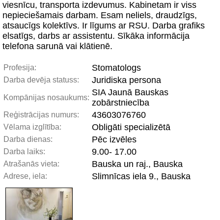
viesnīcu, transporta izdevumus. Kabinetam ir viss
nepieciešamais darbam. Esam neliels, draudzīgs,
atsaucīgs kolektīvs. Ir līgums ar RSU. Darba grafiks
elsatīgs, darbs ar assistentu. Sīkāka informācija
telefona sarunā vai klātienē.
Stomatologs
Profesija:
Juridiska persona
Darba devēja statuss:
SIA Jaunā Bauskas
Kompānijas nosaukums:
zobārstniecība
43603076760
Reģistrācijas numurs:
Obligāti specializētā
Vēlama izglītība:
Pēc izvēles
Darba dienas:
9.00- 17.00
Darba laiks:
Bauska un raj., Bauska
Atrašanās vieta:
Slimnīcas iela 9., Bauska
Adrese, iela: