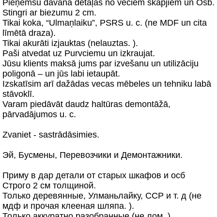
Pieņemšu dāvanā detaļas no veciem skapjiem un Osb.
Stingri ar biezumu 2 cm.
Tikai koka, “Ulmaņlaiku”, PSRS u. c. (ne MDF un cita
līmētā draza).
Tikai akurāti izjauktas (nelauztas. ).
Paši atvedat uz Purvciemu un izkraujat.
Jūsu klients maksā jums par izvešanu un utilizāciju
poligonā – un jūs labi ietaupāt.
Izskatīsim arī dažādas vecas mēbeles un tehniku labā
stāvoklī.
Varam piedāvāt daudz haltūras demontāžā,
pārvadājumos u. c.
Zvaniet - sastrādāsimies.
Эй, Бусмены, Перевозчики и Демонтажники.
Приму в дар детали от старых шкафов и осб
Строго 2 см толщиной.
Только деревянные, Улманьлайку, ССР и т. д (не
мдф и прочая клееная шляпа. ).
Только аккуратно разобранные (не лом. )