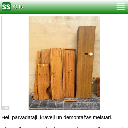
Cits
1/5
Hei, pārvadātāji, krāvēji un demontāžas meistari.