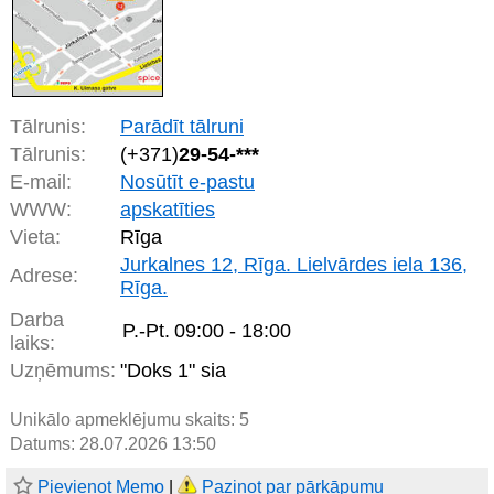
Tālrunis:
Parādīt tālruni
Tālrunis:
(+371)
29-54-***
E-mail:
Nosūtīt e-pastu
WWW:
apskatīties
Vieta:
Rīga
Jurkalnes 12, Rīga. Lielvārdes iela 136,
Adrese:
Rīga.
Darba
P.-Pt.
09:00 - 18:00
laiks:
Uzņēmums:
"Doks 1" sia
Unikālo apmeklējumu skaits:
5
Datums: 28.07.2026 13:50
Pievienot Memo
|
Paziņot par pārkāpumu