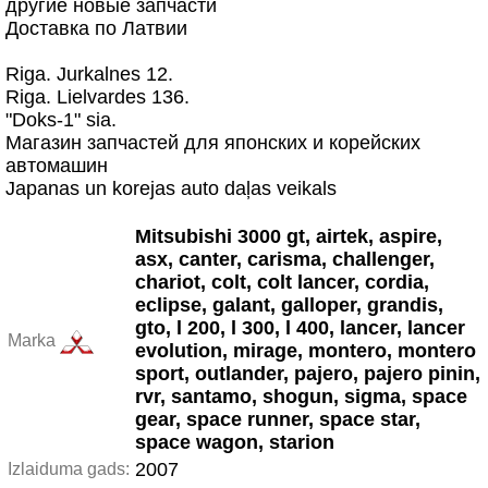
другие новые запчасти
Доставка по Латвии
Riga. Jurkalnes 12.
Riga. Lielvardes 136.
"Doks-1" sia.
Магазин запчастей для японских и корейских
автомашин
Japanas un korejas auto daļas veikals
Mitsubishi 3000 gt, airtek, aspire,
asx, canter, carisma, challenger,
chariot, colt, colt lancer, cordia,
eclipse, galant, galloper, grandis,
gto, l 200, l 300, l 400, lancer, lancer
Marka
evolution, mirage, montero, montero
sport, outlander, pajero, pajero pinin,
rvr, santamo, shogun, sigma, space
gear, space runner, space star,
space wagon, starion
2007
Izlaiduma gads: