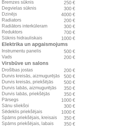
Bremzes sūknis
250 €
Degvielas sūknis
300 €
Dzinējs
4000 €
Radiators
200 €
Radiātors interkūleram
300 €
Reduktors
700 €
Sūknis hidrauliskais
1000 €
Elektrika un apgaismojums
Instrumentu panelis
500 €
Vads
200 €
Virsbūve un salons
Drošības jostas
200 €
Durvis kreisās, aizmugurējās
500 €
Durvis kreisās, priekšējās
500 €
Durvis labās, aizmugurējās
350 €
Durvis labās, priekšējās
350 €
Pārsegs
1000 €
Sānu sliekšņi
300 €
Sēdeklis priekšējais
1000 €
Spārns priekšējais, kreisais
350 €
Spārns priekšējais, labais
350 €