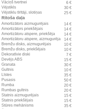
Vāciņš tvertnei
6 €
Vējstikls
30 €
Vējstiklu tīrītāji, slotiņas
25 €
Ritoša daļa
Amortizātors aizmugurējais
14 €
Amortizātors priekšējais
14 €
Amortizātoru atspere, priekšēja
14 €
Amortizātoru atspere, aizmugurēja
14 €
Bremžu disks, aizmugurējais
10 €
Bremžu disks, priekšējais
10 €
Dekoratīvie diski
7 €
Devējs ABS
15 €
Granata
30 €
Gultnis
10 €
Līstes
35 €
Pusasis
50 €
Rumba
20 €
Rumbas gultnis
20 €
Statnis aizmugurējais
15 €
Statnis priekšējais
15 €
Stūres mehānisms
35 €