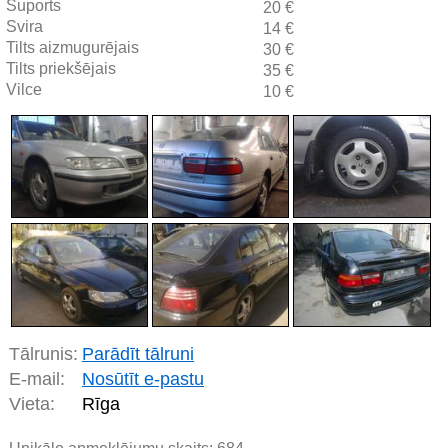
Suports
20 €
Svira
14 €
Tilts aizmugurējais
30 €
Tilts priekšējais
35 €
Vilce
10 €
Tālrunis:
Parādīt tālruni
E-mail:
Nosūtīt e-pastu
Vieta:
Rīga