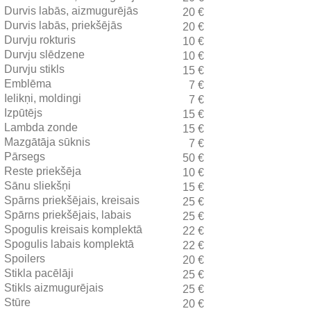
Durvis labās, aizmugurējās
20 €
Durvis labās, priekšējās
20 €
Durvju rokturis
10 €
Durvju slēdzene
10 €
Durvju stikls
15 €
Emblēma
7 €
Ielikņi, moldingi
7 €
Izpūtējs
15 €
Lambda zonde
15 €
Mazgātāja sūknis
7 €
Pārsegs
50 €
Reste priekšēja
10 €
Sānu sliekšņi
15 €
Spārns priekšējais, kreisais
25 €
Spārns priekšējais, labais
25 €
Spogulis kreisais komplektā
22 €
Spogulis labais komplektā
22 €
Spoilers
20 €
Stikla pacēlāji
25 €
Stikls aizmugurējais
25 €
Stūre
20 €