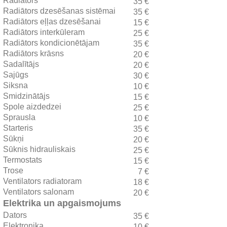
Radiators
35 €
Radiātors dzesēšanas sistēmai
35 €
Radiātors eļļas dzesēšanai
15 €
Radiātors interkūleram
25 €
Radiātors kondicionētājam
35 €
Radiātors krāsns
20 €
Sadalītājs
20 €
Sajūgs
30 €
Siksna
10 €
Smidzinātājs
15 €
Spole aizdedzei
25 €
Sprausla
10 €
Starteris
35 €
Sūkņi
20 €
Sūknis hidrauliskais
25 €
Termostats
15 €
Trose
7 €
Ventilators radiatoram
18 €
Ventilators salonam
20 €
Elektrika un apgaismojums
Dators
35 €
Elektronika
10 €