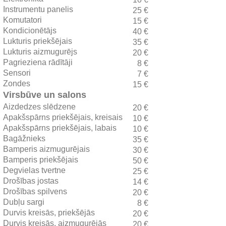
Instrumentu panelis
25 €
Komutatori
15 €
Kondicionētājs
40 €
Lukturis priekšējais
35 €
Lukturis aizmugurējs
20 €
Pagrieziena rādītāji
8 €
Sensori
7 €
Zondes
15 €
Virsbūve un salons
Aizdedzes slēdzene
20 €
Apakšspārns priekšējais, kreisais
10 €
Apakšspārns priekšējais, labais
10 €
Bagāžnieks
35 €
Bamperis aizmugurējais
30 €
Bamperis priekšējais
50 €
Degvielas tvertne
25 €
Drošības jostas
14 €
Drošības spilvens
20 €
Dubļu sargi
8 €
Durvis kreisās, priekšējās
20 €
Durvis kreisās, aizmugurējās
20 €