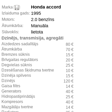
Honda accord
Marka
1995
Izlaiduma gads:
2.0 benzīns
Motors:
Manuāla
Ātrumkārba:
lietota
Stāvoklis:
Dzinējs, transmisija, agregāti
Aizdedzes sadalītājs
80 €
Ātrumkārba
70 €
Bremzes sūknis
15 €
Brīvgaitas regulātors
20 €
Degvielas sūknis
25 €
Dzesēšanas šķidruma tvertne
10 €
Dzinēja spilvens
15 €
Dzinējs
120 €
Gaisa filtrs
14 €
Ģenerators
40 €
Hidropastiprinātājs
25 €
Kompresors
40 €
Mazgātāju tvertne
14 €