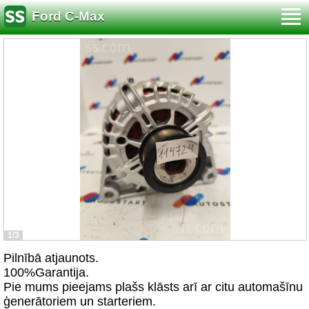
Ford C-Max
1/3
Pilnībā atjaunots.
100%Garantija.
Pie mums pieejams plašs klāsts arī ar citu automašīnu
ģenerātoriem un starteriem.