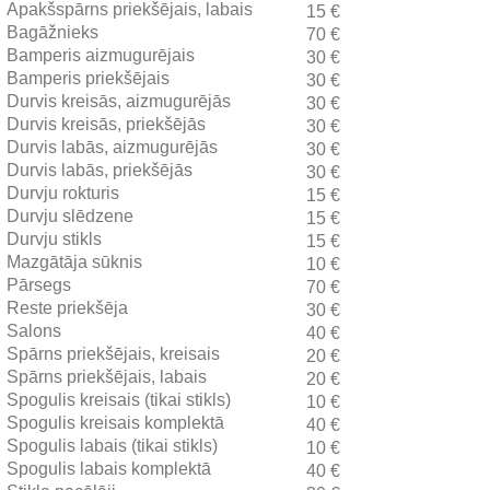
Apakšspārns priekšējais, labais
15 €
Bagāžnieks
70 €
Bamperis aizmugurējais
30 €
Bamperis priekšējais
30 €
Durvis kreisās, aizmugurējās
30 €
Durvis kreisās, priekšējās
30 €
Durvis labās, aizmugurējās
30 €
Durvis labās, priekšējās
30 €
Durvju rokturis
15 €
Durvju slēdzene
15 €
Durvju stikls
15 €
Mazgātāja sūknis
10 €
Pārsegs
70 €
Reste priekšēja
30 €
Salons
40 €
Spārns priekšējais, kreisais
20 €
Spārns priekšējais, labais
20 €
Spogulis kreisais (tikai stikls)
10 €
Spogulis kreisais komplektā
40 €
Spogulis labais (tikai stikls)
10 €
Spogulis labais komplektā
40 €