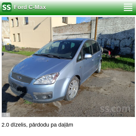
Ford C-Max
1/4
2.0 dīzelis, pārdodu pa daļām