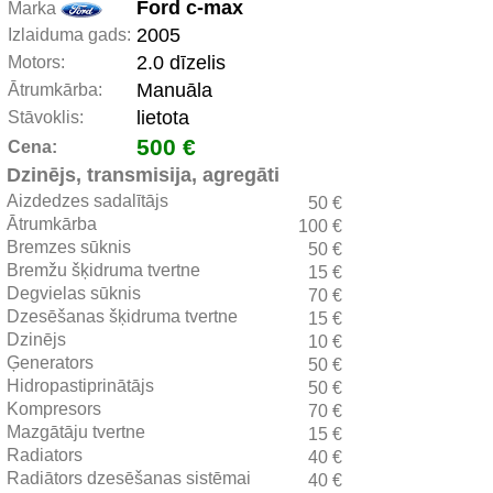
Ford c-max
Marka
2005
Izlaiduma gads:
2.0 dīzelis
Motors:
Manuāla
Ātrumkārba:
lietota
Stāvoklis:
500 €
Cena:
Dzinējs, transmisija, agregāti
Aizdedzes sadalītājs
50 €
Ātrumkārba
100 €
Bremzes sūknis
50 €
Bremžu šķidruma tvertne
15 €
Degvielas sūknis
70 €
Dzesēšanas šķidruma tvertne
15 €
Dzinējs
10 €
Ģenerators
50 €
Hidropastiprinātājs
50 €
Kompresors
70 €
Mazgātāju tvertne
15 €
Radiators
40 €
Radiātors dzesēšanas sistēmai
40 €