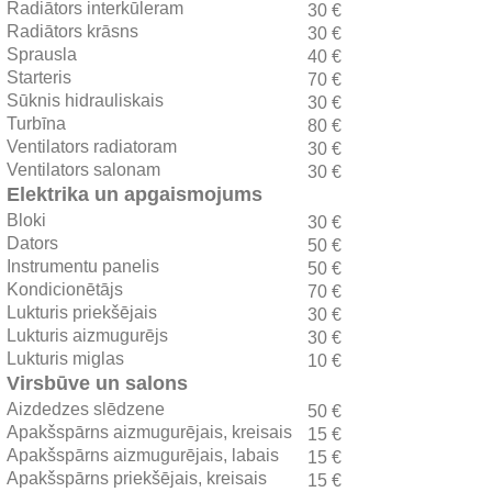
Radiātors interkūleram
30 €
Radiātors krāsns
30 €
Sprausla
40 €
Starteris
70 €
Sūknis hidrauliskais
30 €
Turbīna
80 €
Ventilators radiatoram
30 €
Ventilators salonam
30 €
Elektrika un apgaismojums
Bloki
30 €
Dators
50 €
Instrumentu panelis
50 €
Kondicionētājs
70 €
Lukturis priekšējais
30 €
Lukturis aizmugurējs
30 €
Lukturis miglas
10 €
Virsbūve un salons
Aizdedzes slēdzene
50 €
Apakšspārns aizmugurējais, kreisais
15 €
Apakšspārns aizmugurējais, labais
15 €
Apakšspārns priekšējais, kreisais
15 €