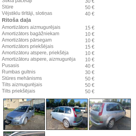
Stikla pacēlāji
30 €
Stūre
50 €
Vējstiklu tīrītāji, slotiņas
40 €
Ritoša daļa
Amortizātors aizmugurējais
15 €
Amortizātors bagāžniekam
10 €
Amortizātors pārsegam
10 €
Amortizātors priekšējais
15 €
Amortizātoru atspere, priekšēja
10 €
Amortizātoru atspere, aizmugurēja
10 €
Pusasis
40 €
Rumbas gultnis
30 €
Stūres mehānisms
50 €
Tilts aizmugurējais
50 €
Tilts priekšējais
50 €