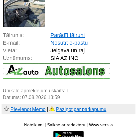
Tālrunis:
Parādīt tālruni
E-mail:
Nosūtīt e-pastu
Vieta:
Jelgava un raj.
Uzņēmums:
SIA AZ INC
Unikālo apmeklējumu skaits:
1
Datums: 07.08.2026 13:59
Pievienot Memo
|
Paziņot par pārkāpumu
Noteikumi
|
Saikne ar redaktoru
|
Www versija