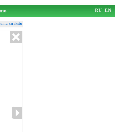
mo
RU
EN
ājumu sarakstu