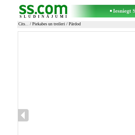
Iesniegt
SLUDINĀJUMI
Cits...
/
Piekabes un treileri
/ Pārdod