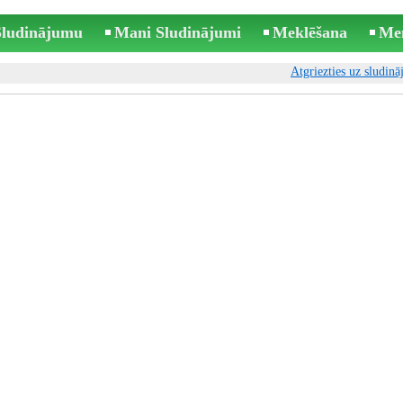
 Sludinājumu
Mani Sludinājumi
Meklēšana
Me
Atgriezties uz sludin