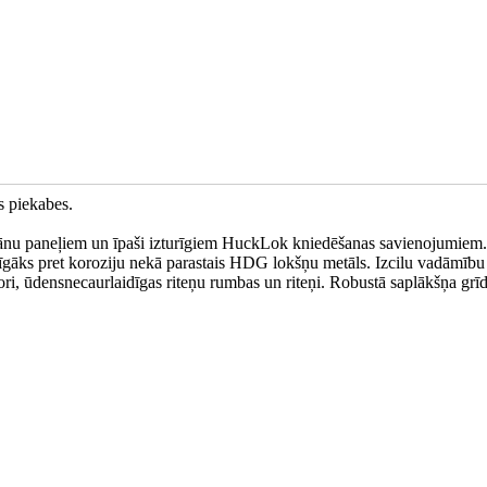
s piekabes.
 sānu paneļiem un īpaši izturīgiem HuckLok kniedēšanas savienojumiem.
rīgāks pret koroziju nekā parastais HDG lokšņu metāls. Izcilu vadāmību
ori, ūdensnecaurlaidīgas riteņu rumbas un riteņi. Robustā saplākšņa grīd