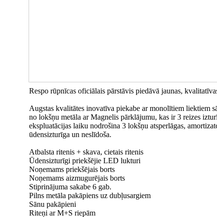
Respo rūpnīcas oficiālais pārstāvis piedāvā jaunas, kvalitatīva
Augstas kvalitātes inovatīva piekabe ar monolītiem liektiem
no lokšņu metāla ar Magnelis pārklājumu, kas ir 3 reizes iztu
ekspluatācijas laiku nodrošina 3 lokšņu atsperlāgas, amortizat
ūdensizturīga un neslīdoša.
Atbalsta ritenis + skava, cietais ritenis
Ūdensizturīgi priekšējie LED lukturi
Noņemams priekšējais borts
Noņemams aizmugurējais borts
Stiprinājuma sakabe 6 gab.
Pilns metāla pakāpiens uz dubļusargiem
Sānu pakāpieni
Riteņi ar M+S riepām