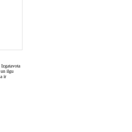
 Izgatavota
 un ilgu
a ir