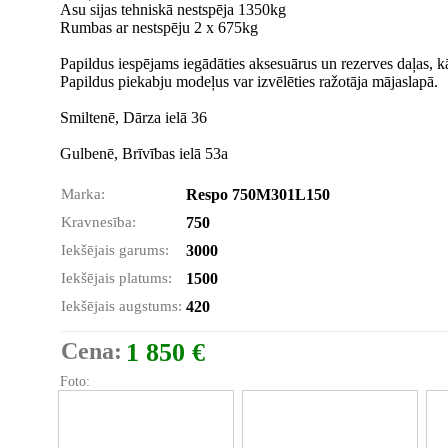
Asu sijas tehniskā nestspēja 1350kg
Rumbas ar nestspēju 2 x 675kg
Papildus iespējams iegādāties aksesuārus un rezerves daļas, k
Papildus piekabju modeļus var izvēlēties ražotāja mājaslapā.
Smiltenē, Dārza ielā 36
Gulbenē, Brīvības ielā 53a
Marka:
Respo 750M301L150
Kravnesība:
750
Iekšējais garums:
3000
Iekšējais platums:
1500
Iekšējais augstums:
420
Cena:
1 850 €
Foto: