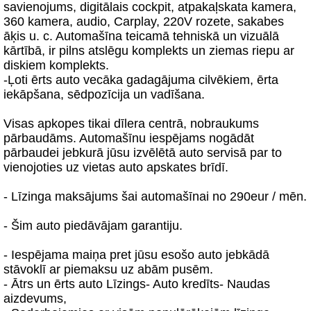
savienojums, digitālais cockpit, atpakaļskata kamera,
360 kamera, audio, Carplay, 220V rozete, sakabes
āķis u. c. Automašīna teicamā tehniskā un vizuālā
kārtībā, ir pilns atslēgu komplekts un ziemas riepu ar
diskiem komplekts.
-Ļoti ērts auto vecāka gadagājuma cilvēkiem, ērta
iekāpšana, sēdpozīcija un vadīšana.
Visas apkopes tikai dīlera centrā, nobraukums
pārbaudāms. Automašīnu iespējams nogādāt
pārbaudei jebkurā jūsu izvēlētā auto servisā par to
vienojoties uz vietas auto apskates brīdī.
- Līzinga maksājums šai automašīnai no 290eur / mēn.
- Šim auto piedāvājam garantiju.
- Iespējama maiņa pret jūsu esošo auto jebkādā
stāvoklī ar piemaksu uz abām pusēm.
- Ātrs un ērts auto Līzings- Auto kredīts- Naudas
aizdevums,