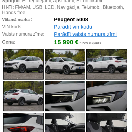
Spoguļi:
 El. regulējami, Apsildāmi, El. nolokāmi
Hi-Fi:
 FM/AM, USB, LCD, Navigācija, Tel./mob., Bluetooth, 
Hands-free
Peugeot 5008
:
Vēlamā marka
Parādīt vin kodu
VIN kods:
Parādīt valsts numura zīmi
Valsts numura zīme:
15 990 €
Cena:
* PVN iekļauts