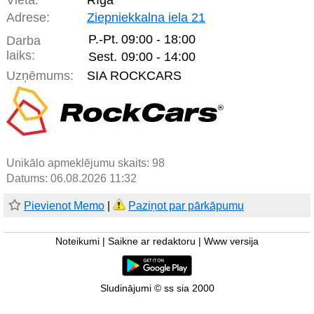
Vieta:
Rīga
Adrese:
Ziepniekkalna iela 21
P.-Pt.
09:00 - 18:00
Darba
laiks:
Sest.
09:00 - 14:00
Uzņēmums:
SIA ROCKCARS
Unikālo apmeklējumu skaits:
98
Datums: 06.08.2026 11:32
Pievienot Memo
|
Paziņot par pārkāpumu
Noteikumi
|
Saikne ar redaktoru
|
Www versija
Sludinājumi © ss sia 2000