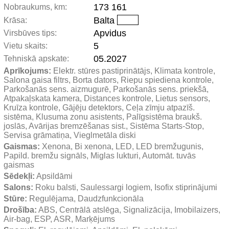
173 161
Nobraukums, km:
Balta
Krāsa:
Apvidus
Virsbūves tips:
5
Vietu skaits:
05.2027
Tehniskā apskate:
Aprīkojums:
 Elektr. stūres pastiprinātājs, Klimata kontrole, 
Salona gaisa filtrs, Borta dators, Riepu spiediena kontrole, 
Parkošanās sens. aizmugurē, Parkošanās sens. priekšā, 
Atpakaļskata kamera, Distances kontrole, Lietus sensors, 
Kruīza kontrole, Gājēju detektors, Ceļa zīmju atpazīš. 
sistēma, Klusuma zonu asistents, Palīgsistēma braukš. 
joslās, Avārijas bremzēšanas sist., Sistēma Starts-Stop, 
Servisa grāmatiņa, Vieglmetāla diski
Gaismas:
 Xenona, Bi xenona, LED, LED bremžugunis, 
Papild. bremžu signāls, Miglas lukturi, Automāt. tuvās 
gaismas
Sēdekļi:
 Apsildāmi
Salons:
 Roku balsti, Saulessargi logiem, Isofix stiprinājumi
Stūre:
 Regulējama, Daudzfunkcionāla
Drošība:
 ABS, Centrālā atslēga, Signalizācija, Imobilaizers, 
Air-bag, ESP, ASR, Marķējums