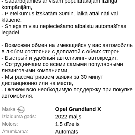
- Sadarbojamies ar visām populārākajām līzinga
kompānijām,
- Pieteikumus izskatām 30min. laikā attālināti vai
klātienē,
- Sniegsim visu nepieciešamo atbalstu automašīnas
iegādei.
- Возможен обмен на имеющийся у вас автомобиль
в любом состоянии с доплатой с обеих сторон.
- Быстрый и удобный автолизинг- автокредит,
- Сотрудничаем со всеми самыми популярными
лизинговыми компаниями,
- Мы рассматриваем заявки за 30 минут
дистанционно или на месте,
- Окажем всю необходимую поддержку при покупке
автомобиля.
Opel Grandland X
Marka
2022 maijs
Izlaiduma gads:
1.5 dīzelis
Motors:
Automāts
Ātrumkārba: