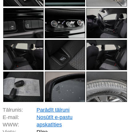
Tālrunis:
Parādīt tālruni
E-mail:
Nosūtīt e-pastu
WWW:
apskatīties