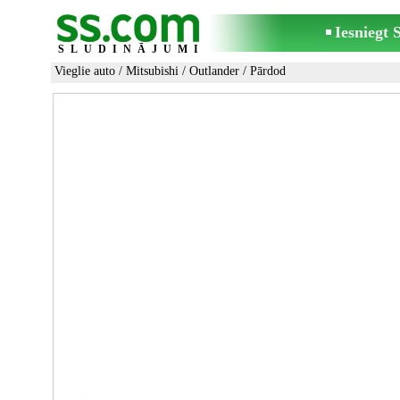
Iesniegt
SLUDINĀJUMI
Vieglie auto
/
Mitsubishi
/
Outlander
/ Pārdod