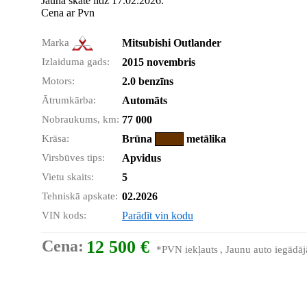
Jauna skate līdz 17.02.2026.
Cena ar Pvn
Marka
Mitsubishi Outlander
Izlaiduma gads:
2015 novembris
Motors:
2.0 benzīns
Ātrumkārba:
Automāts
Nobraukums, km:
77 000
Krāsa:
Brūna
metālika
Virsbūves tips:
Apvidus
Vietu skaits:
5
Tehniskā apskate:
02.2026
VIN kods:
Parādīt vin kodu
Cena:
12 500 €
*PVN iekļauts
, Jaunu auto iegādāj