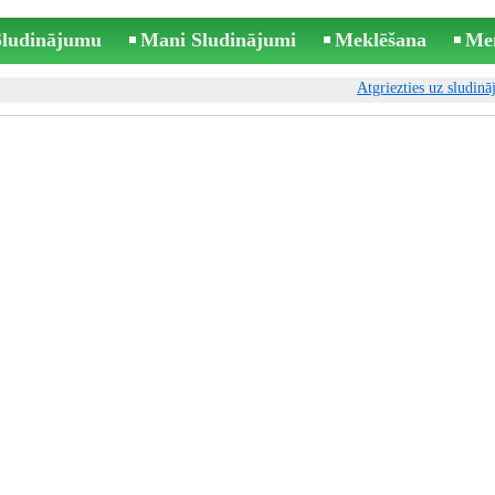
 Sludinājumu
Mani Sludinājumi
Meklēšana
Me
Atgriezties uz sludin