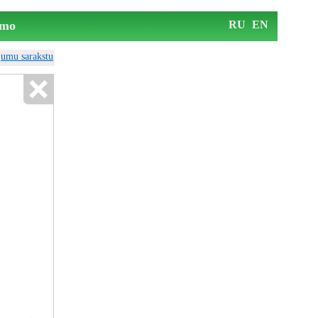
mo
RU
EN
ājumu sarakstu